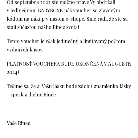
Od septembra 2022 ste možno práve Vy obdržali
v jedinečnom BABYBOXE náš voucher so zľavovým
kódom na nákup v našom e-shope. Sme radi, že ste sa
stali súčasťou nášho Rinee sveta!
Tento voucher je však jedinečný a limitovaný počtom
vydaných kusov.
PLATNOSŤ VOUCHERA BUDE UKONČENÁ V AUGUSTE
2024!
Tešíme sa, že aj Vašu lásku bude zdobiť znamienko lásky
- šperk z dielne Rinee.
Vaše Rinee
.