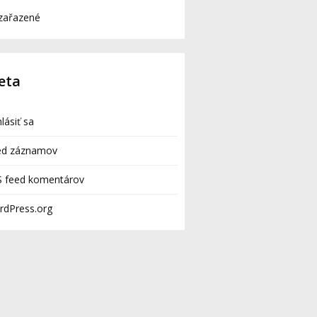
zařazené
eta
hlásiť sa
ed záznamov
S feed komentárov
rdPress.org