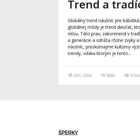
Trend a tradí
Globálny trend náušníc pre bábätká
globálnej módy je trend dievčat, k
niťou. Táto prax, zakorenená v trad
a generácie a odráža rôzne zvyky a
náušníc, preskúmajme kultúrny výz
trendy, vďaka ktorým je tento...
29.5. 2024
868x
0
Ko
ŠPERKY