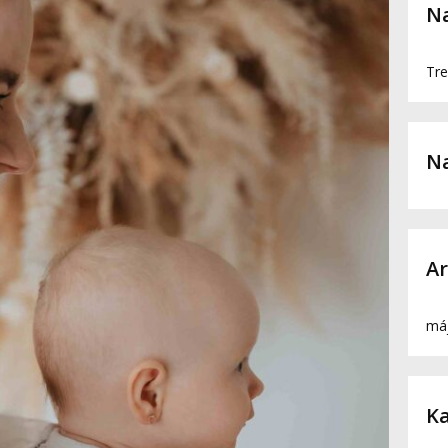
Na
Tre
N
Ar
má
Ka