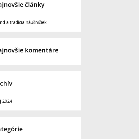
jnovšie články
nd a tradícia náušničiek
ajnovšie komentáre
chív
j 2024
tegórie