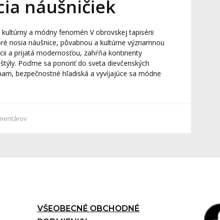
cia náušničiek
: kultúrny a módny fenomén V obrovskej tapisérii
toré nosia náušnice, pôvabnou a kultúrne významnou
ícii a prijatá modernosťou, zahŕňa kontinenty
 štýly. Poďme sa ponoriť do sveta dievčenských
nam, bezpečnostné hľadiská a vyvíjajúce sa módne
mentárov
VŠEOBECNÉ OBCHODNÉ