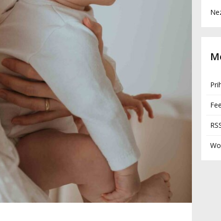
Ne
M
Pri
Fe
RS
Wo