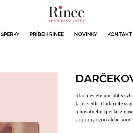
ŠPERKY
PRÍBEH RINEE
NOVINKY
KONTAKT
DARČEKOV
Ak si neviete poradiť s vý
krok vedľa. Obdarujte svo
ľubovoľného šperku z naše
50,100,150,200 alebo 300€.