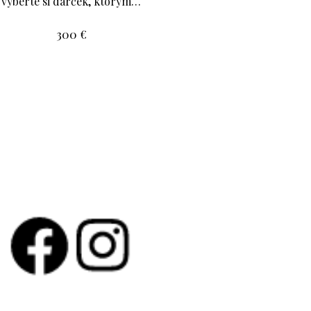
vyberte si darček, ktorým…
300
€