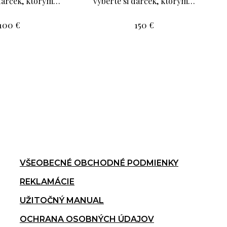
 darček, ktorým…
vyberte si darček, ktorým…
100
€
150
€
VŠEOBECNÉ OBCHODNÉ PODMIENKY
REKLAMÁCIE
UŽITOČNÝ MANUAL
OCHRANA OSOBNÝCH ÚDAJOV