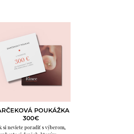
ARČEKOVÁ POUKÁŽKA
300€
k si neviete poradiť s výberom,