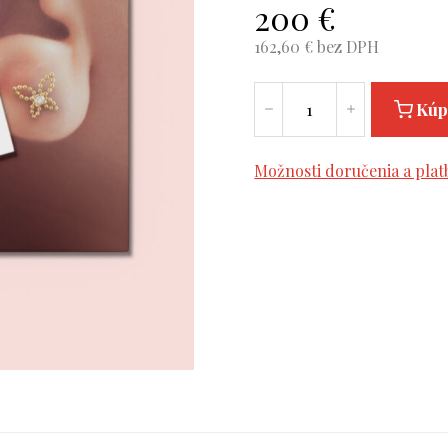
200
€
162,60
€ bez DPH
Kúp
Možnosti doručenia a plat