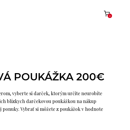
0
Á POUKÁŽKA 200€
berom, vyberte si darček, ktorým určite neurobíte
jich blízkych darčekovou poukážkou na nákup
j ponuky. Vybrať si môžete z poukážok v hodnote