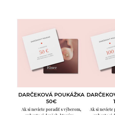
DARČEKOVÁ POUKÁŽKA
DARČEKO
50€
Ak si neviete poradiť s výberom,
Ak si neviete