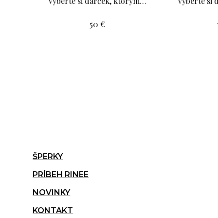
vyberte si darček, ktorým…
vyberte si
50
€
ŠPERKY
PRÍBEH RINEE
NOVINKY
KONTAKT