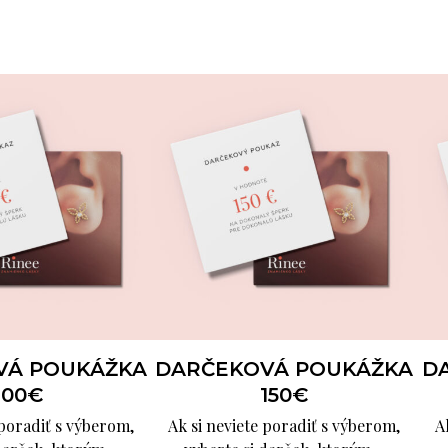
VÁ POUKÁŽKA
DARČEKOVÁ POUKÁŽKA
D
100€
150€
 poradiť s výberom,
Ak si neviete poradiť s výberom,
A