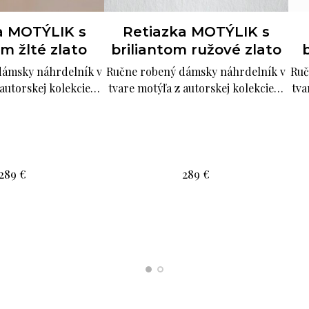
a MOTÝLIK s
Retiazka MOTÝLIK s
om žlté zlato
briliantom ružové zlato
b
dámsky náhrdelník v
Ručne robený dámsky náhrdelník v
Ruč
 autorskej kolekcie…
tvare motýľa z autorskej kolekcie…
tva
289
€
289
€