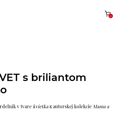
0
VET s briliantom
to
delník v tvare
kvietka
z autorskej kolekcie
Mama a