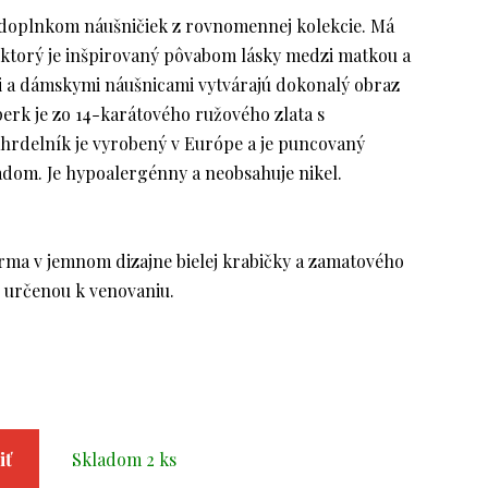
doplnkom náušničiek z rovnomennej kolekcie. Má
, ktorý je inšpirovaný pôvabom lásky medzi matkou a
i a dámskymi náušnicami vytvárajú dokonalý obraz
perk je zo 14-karátového ružového zlata s
hrdelník je vyrobený v Európe a je puncovaný
om. Je hypoalergénny a neobsahuje nikel.
ma v jemnom dizajne bielej krabičky a zamatového
u určenou k venovaniu.
iť
Skladom 2 ks