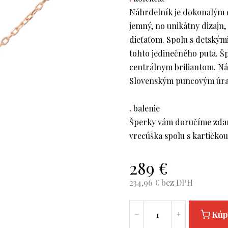
Náhrdelník je dokonalým 
jemný, no unikátny dizajn
dieťaťom. Spolu s detským
tohto jedinečného puta. Š
centrálnym briliantom. Ná
Slovenským puncovým úrad
.
balenie
Šperky vám doručíme zdar
vrecúška spolu s kartičko
289
€
234,96
€ bez DPH
Kúp