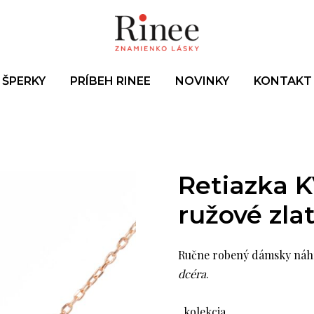
ŠPERKY
PRÍBEH RINEE
NOVINKY
KONTAKT
Retiazka K
ružové zla
Ručne robený dámsky náhr
dcéra
.
.
kolekcia