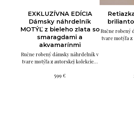
EXKLUZÍVNA EDÍCIA
Retiazka KVET s
Retiazk
briliantom žlté zlato
Dámsky náhrdelník
briliant
MOTÝĽ z bieleho zlata so
Ručne robený dámsky náhrdelník v
Ručne robený 
smaragdami a
tvare kvietka z autorskej kolekcie…
tvare motýľa z
akvamarínmi
Ručne robený dámsky náhrdelník v
tvare motýľa z autorskej kolekcie…
289
599
€
€