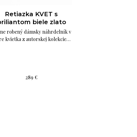
Retiazka KVET s
riliantom biele zlato
ne robený dámsky náhrdelník v
re kvietka z autorskej kolekcie…
289
€